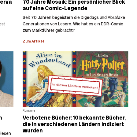
nerva
70 Jahre Mosaik: Ein persönlicher Blick
auf eine Comic-Legende
Seit 70 Jahren begeistern die Digedags und Abrafaxe
bst
Generationen von Lesern. Wie hat es ein DDR-Comic
zum Marktführer gebracht?
Zum Artikel
Romane
n
Verbotene Bücher: 10 bekannte Bücher,
die in verschiedenen Ländern indiziert
wurden
diesen