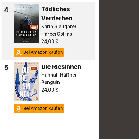
4
Tödliches
Verderben
Karin Slaughter
HarperCollins
24,00 €
Bei Amazon kaufen
5
Die Riesinnen
Hannah Häffner
Penguin
24,00 €
Bei Amazon kaufen