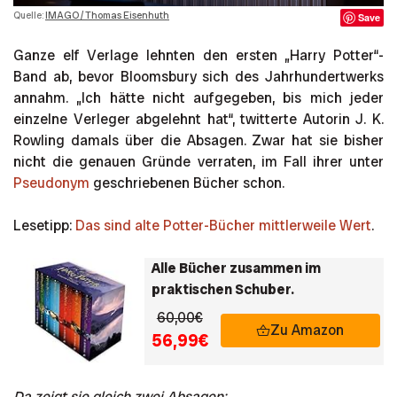
Quelle:
IMAGO / Thomas Eisenhuth
Save
Ganze elf Verlage lehnten den ersten „Harry Potter“-
Band ab, bevor Bloomsbury sich des Jahrhundertwerks
annahm. „Ich hätte nicht aufgegeben, bis mich jeder
einzelne Verleger abgelehnt hat“, twitterte Autorin J. K.
Rowling damals über die Absagen. Zwar hat sie bisher
nicht die genauen Gründe verraten, im Fall ihrer unter
Pseudonym
geschriebenen Bücher schon.
Lesetipp:
Das sind alte Potter-Bücher mittlerweile Wert
.
Alle Bücher zusammen im
praktischen Schuber.
60,00€
Zu Amazon
56,99€
Da zeigt sie gleich zwei Absagen: