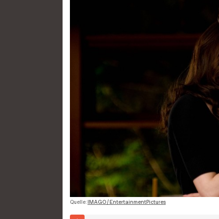
Quelle:
IMAGO / EntertainmentPictures