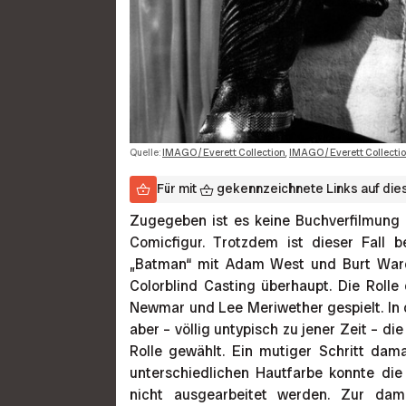
Quelle:
IMAGO / Everett Collection
,
IMAGO / Everett Collecti
Für mit
gekennzeichnete Links auf diese
Zugegeben ist es keine Buchverfilmung 
Comicfigur. Trotzdem ist dieser Fall 
„Batman“ mit Adam West und Burt Ward
Colorblind Casting überhaupt. Die Roll
Newmar und Lee Meriwether gespielt. In d
aber – völlig untypisch zu jener Zeit – d
Rolle gewählt. Ein mutiger Schritt dam
unterschiedlichen Hautfarbe konnte d
nicht ausgearbeitet werden. Zur da